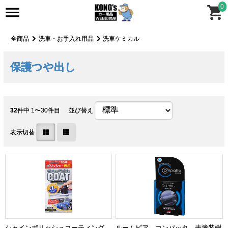
0
全商品
洗車・お手入れ用品
洗車ケミカル
保護つや出し
32
件中 1〜30件目
並び替え
表示切替
シャインポリッシュコーティング
ルームピア コンパッタ 未塗装樹