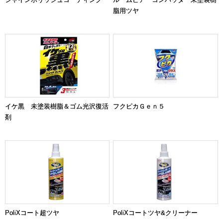
脂用ツヤ
イケ黒 未塗装樹脂＆ゴム光沢復活
フクピカＧｅｎ５
剤
PoliXコート超ツヤ
PoliXコートツヤ&クリーナー