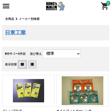
0
全商品
メーカー別検索
日東工業
8
件中 1〜8件目
並び替え
表示切替
ドレンプラグ
オイルフィルターレンチ