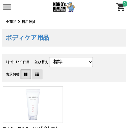
0
全商品
日用雑貨
ボディケア用品
1
件中 1〜1件目
並び替え
表示切替
ｍｏｕ ｍｏｕ ハンドクリーム