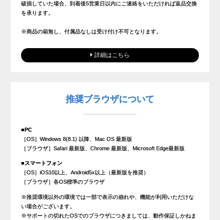
破損していた場合、到着後5営業日以内にご連絡をいただければ返品交換
を承ります。
※商品の箱無し、付属品なしは受け付け不可となります。
詳細はこちら
推奨ブラウザについて
■PC
［OS］Windows 8(8.1) 以降、Mac OS 最新版
［ブラウザ］Safari 最新版、Chrome 最新版、Microsoft Edge最新版
■スマートフォン
［OS］iOS10以上、Android5x以上（最新版を推奨）
［ブラウザ］各OS標準のブラウザ
※推奨環境以外の環境では一部で表示の崩れや、機能が利用いただけな
い場合がございます。
※サポートの切れたOSでのブラウザにつきましては、動作保証しかねま