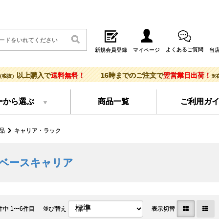
よくあるご質問
新規会員登録
マイページ
当
以上購入で
送料無料！
16時までのご注文で
翌営業日出荷！
（税抜）
※
ーから選ぶ
商品一覧
ご利用ガ
品
キャリア・ラック
ベースキャリア
件中 1〜6件目
並び替え
表示切替