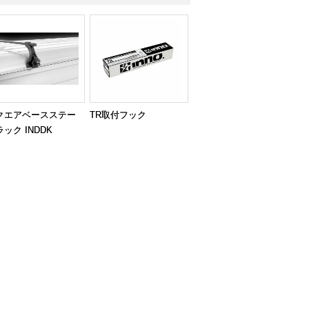
クエアベースステー
TR取付フック
ック INDDK