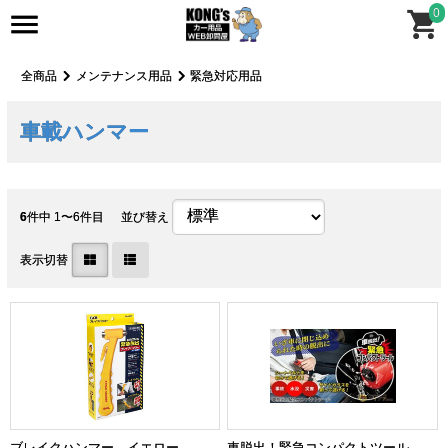
0
全商品
メンテナンス用品
緊急対応用品
車載ハンマー
6
件中 1〜6件目
並び替え
表示切替
ブレイクハンマー イエロー
車脱出！緊急コンパクトツール