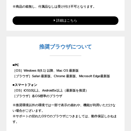
※商品の箱無し、付属品なしは受け付け不可となります。
詳細はこちら
推奨ブラウザについて
■PC
［OS］Windows 8(8.1) 以降、Mac OS 最新版
［ブラウザ］Safari 最新版、Chrome 最新版、Microsoft Edge最新版
■スマートフォン
［OS］iOS10以上、Android5x以上（最新版を推奨）
［ブラウザ］各OS標準のブラウザ
※推奨環境以外の環境では一部で表示の崩れや、機能が利用いただけな
い場合がございます。
※サポートの切れたOSでのブラウザにつきましては、動作保証しかねま
す。