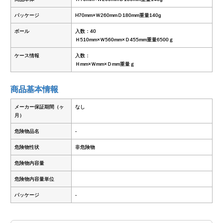
パッケージ
H70mm×Ｗ260mmＤ180mm重量140g
ボール
入数：40
Ｈ510mm×Ｗ560mm×Ｄ455mm重量6500ｇ
ケース情報
入数：
Ｈmm×Ｗmm×Ｄmm重量ｇ
商品基本情報
メーカー保証期間（ヶ
なし
月）
危険物品名
-
危険物性状
非危険物
危険物内容量
危険物内容量単位
パッケージ
-