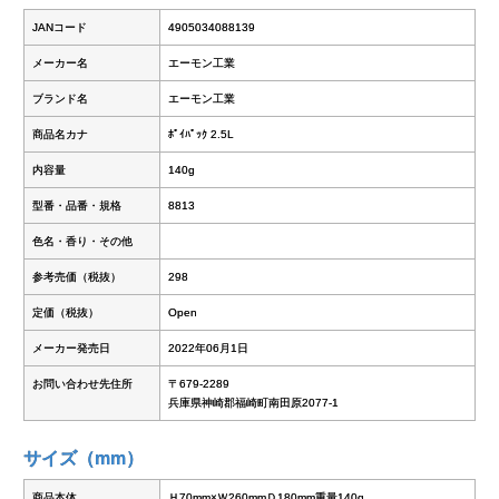
JANコード
4905034088139
メーカー名
エーモン工業
ブランド名
エーモン工業
商品名カナ
ﾎﾟｲﾊﾟｯｸ 2.5L
内容量
140g
型番・品番・規格
8813
色名・香り・その他
参考売価（税抜）
298
定価（税抜）
Open
メーカー発売日
2022年06月1日
お問い合わせ先住所
〒679-2289
兵庫県神崎郡福崎町南田原2077-1
サイズ（mm）
商品本体
Ｈ70mm×Ｗ260mmＤ180mm重量140g