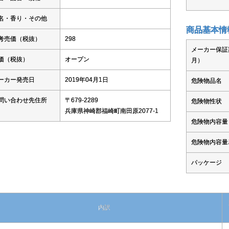
名・香り・その他
商品基本情
考売価（税抜）
298
メーカー保証
価（税抜）
オープン
月）
ーカー発売日
2019年04月1日
危険物品名
問い合わせ先住所
〒679-2289
危険物性状
兵庫県神崎郡福崎町南田原2077-1
危険物内容量
危険物内容量
パッケージ
内訳