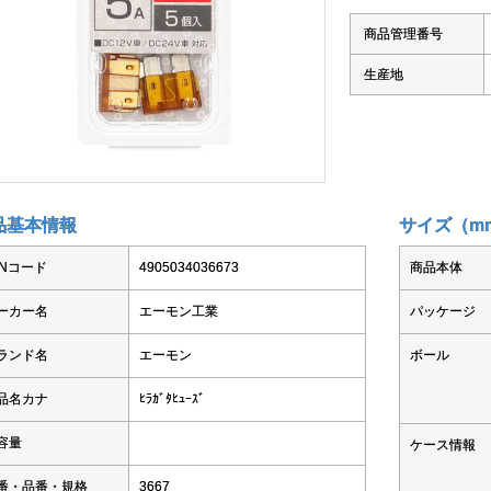
商品管理番号
生産地
品基本情報
サイズ（m
ANコード
4905034036673
商品本体
ーカー名
エーモン工業
パッケージ
ランド名
エーモン
ボール
品名カナ
ﾋﾗｶﾞﾀﾋｭｰｽﾞ
容量
ケース情報
番・品番・規格
3667