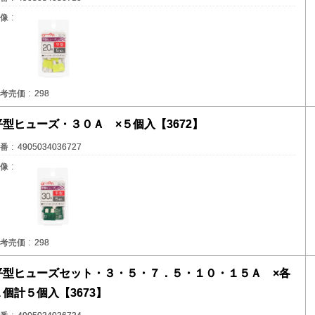
像
考売価
298
平型ヒューズ・３０Ａ ×５個入【3672】
番
4905034036727
像
考売価
298
平型ヒューズセット・３・５・７．５・１０・１５Ａ ×各
１個計５個入【3673】