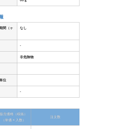
報
期間（ヶ
なし
-
非危険物
単位
-
販売価格
注文数
（単価 × 入数）