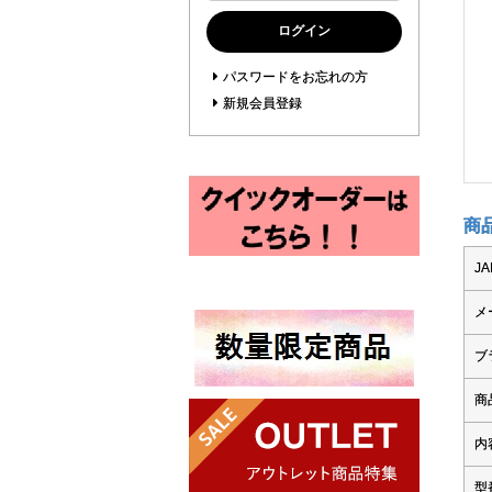
ログイン
パスワードをお忘れの方
新規会員登録
商
J
メ
ブ
商
内
型