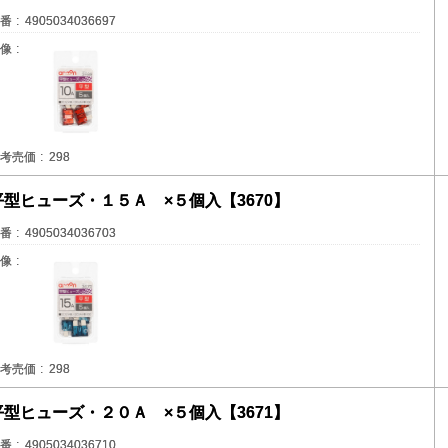
番
4905034036697
像
考売価
298
平型ヒューズ・１５Ａ ×５個入【3670】
番
4905034036703
像
考売価
298
平型ヒューズ・２０Ａ ×５個入【3671】
番
4905034036710