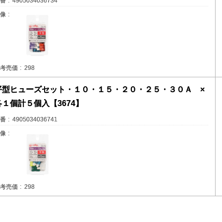
番
4905034036734
像
考売価
298
平型ヒューズセット・１０・１５・２０・２５・３０Ａ ×
各１個計５個入【3674】
番
4905034036741
像
考売価
298