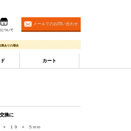
メールでのお問い合わせ
店について
在庫ありの場合
イド
カート
交換に
 × １９ × ５ｍｍ