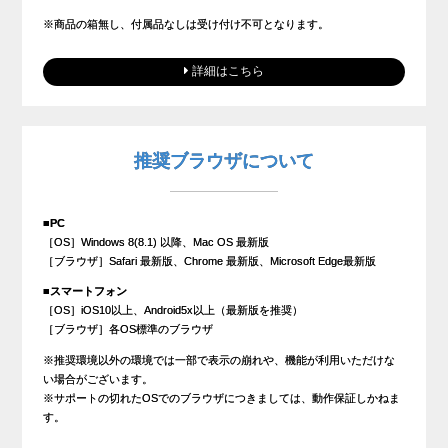
※商品の箱無し、付属品なしは受け付け不可となります。
詳細はこちら
推奨ブラウザについて
■PC
［OS］Windows 8(8.1) 以降、Mac OS 最新版
［ブラウザ］Safari 最新版、Chrome 最新版、Microsoft Edge最新版
■スマートフォン
［OS］iOS10以上、Android5x以上（最新版を推奨）
［ブラウザ］各OS標準のブラウザ
※推奨環境以外の環境では一部で表示の崩れや、機能が利用いただけな
い場合がございます。
※サポートの切れたOSでのブラウザにつきましては、動作保証しかねま
す。