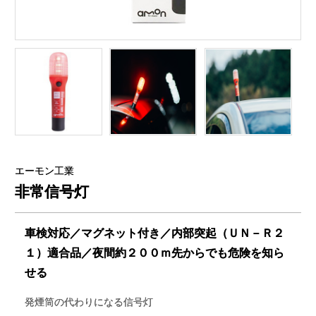
エーモン工業
非常信号灯
車検対応／マグネット付き／内部突起（ＵＮ－Ｒ２
１）適合品／夜間約２００ｍ先からでも危険を知ら
せる
発煙筒の代わりになる信号灯