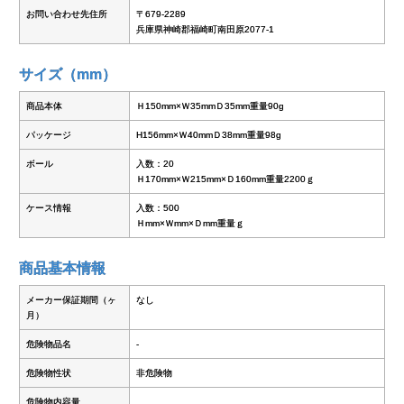
お問い合わせ先住所
〒679-2289
兵庫県神崎郡福崎町南田原2077-1
サイズ（mm）
商品本体
Ｈ150mm×Ｗ35mmＤ35mm重量90g
パッケージ
H156mm×Ｗ40mmＤ38mm重量98g
ボール
入数：20
Ｈ170mm×Ｗ215mm×Ｄ160mm重量2200ｇ
ケース情報
入数：500
Ｈmm×Ｗmm×Ｄmm重量ｇ
商品基本情報
メーカー保証期間（ヶ
なし
月）
危険物品名
-
危険物性状
非危険物
危険物内容量