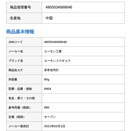
商品管理番号
4905034069046
生産地
中国
商品基本情報
JANコード
4905034069046
メーカー名
エーモン工業
ブランド名
エーモンコウギョウ
商品名カナ
非常信号灯
内容量
90g
型番・品番・規格
6904
色名・香り・その他
参考売価（税抜）
980
定価（税抜）
オープン
メーカー発売日
2021年03月1日