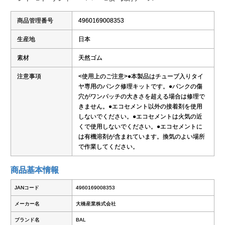
商品管理番号
4960169008353
生産地
日本
素材
天然ゴム
注意事項
<使用上のご注意>●本製品はチューブ入りタイ
ヤ専用のパンク修理キットです。●パンクの傷
穴がワンパッチの大きさを超える場合は修理で
きません。●エコセメント以外の接着剤を使用
しないでください。●エコセメントは火気の近
くで使用しないでください。●エコセメントに
は有機溶剤が含まれています。換気のよい場所
で作業してください。
商品基本情報
JANコード
4960169008353
メーカー名
大橋産業株式会社
ブランド名
BAL