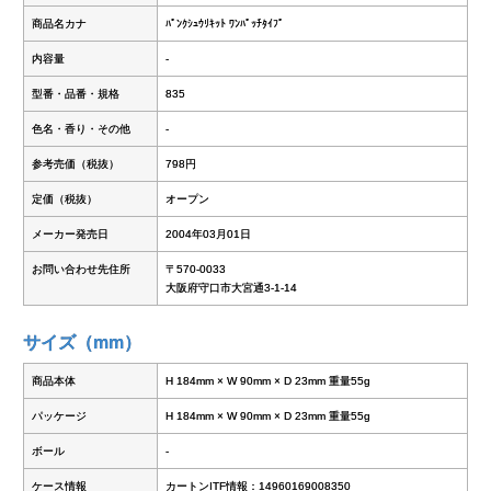
商品名カナ
ﾊﾟﾝｸｼｭｳﾘｷｯﾄ ﾜﾝﾊﾟｯﾁﾀｲﾌﾟ
内容量
-
型番・品番・規格
835
色名・香り・その他
-
参考売価（税抜）
798円
定価（税抜）
オープン
メーカー発売日
2004年03月01日
お問い合わせ先住所
〒570-0033
大阪府守口市大宮通3-1-14
サイズ（mm）
商品本体
H 184mm × W 90mm × D 23mm 重量55g
パッケージ
H 184mm × W 90mm × D 23mm 重量55g
ボール
-
ケース情報
カートンITF情報：14960169008350