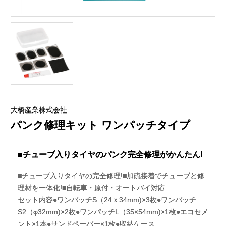
大橋産業株式会社
パンク修理キット ワンパッチタイプ
■チューブ入りタイヤのパンク完全修理がかんたん!
■チューブ入りタイヤの完全修理!■加硫接着でチューブと修
理材を一体化!■自転車・原付・オートバイ対応
セット内容●ワンパッチS（24ｘ34mm)×3枚●ワンパッチ
S2（φ32mm)×2枚●ワンパッチL（35×54mm)×1枚●エコセメ
ント×1本●サンドペーパー×1枚●収納ケース