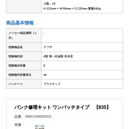
入数：10
H 132mm × W 99mm × D 235mm 重量640g
商品基本情報
メーカー保証期間（ヶ
-
月）
危険物品名
ナフサ
危険物性状
4類 第一石油類 非水溶
危険物内容量
8
危険物内容量単位
ml
パッケージ
プラスチック
パンク修理キット ワンパッチタイプ 【835】
品番
4960169008353
画像