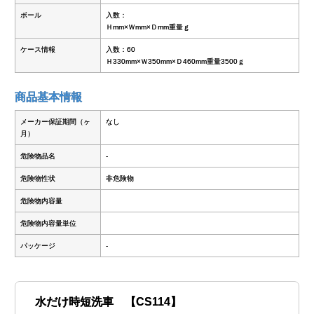
ボール
入数：
Ｈmm×Ｗmm×Ｄmm重量ｇ
ケース情報
入数：60
Ｈ330mm×Ｗ350mm×Ｄ460mm重量3500ｇ
商品基本情報
メーカー保証期間（ヶ
なし
月）
危険物品名
-
危険物性状
非危険物
危険物内容量
危険物内容量単位
パッケージ
-
水だけ時短洗車 【CS114】