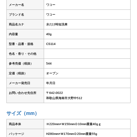
メーカー名
ワコー
ブランド名
ワコー
商品名カナ
水だけ時短洗車
内容量
40g
型番・品番・規格
CS114
色名・香り・その他
参考売価（税抜）
544
定価（税抜）
オープン
メーカー発売日
年月日
お問い合わせ先住所
〒642-0022
和歌山県海南市大野中512
サイズ（mm）
商品本体
Ｈ220mm×Ｗ150mmＤ10mm重量40gｇ
パッケージ
H280mm×Ｗ170mmＤ20mm重量55g