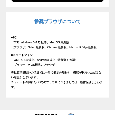
推奨ブラウザについて
■PC
［OS］Windows 8(8.1) 以降、Mac OS 最新版
［ブラウザ］Safari 最新版、Chrome 最新版、Microsoft Edge最新版
■スマートフォン
［OS］iOS10以上、Android5x以上（最新版を推奨）
［ブラウザ］各OS標準のブラウザ
※推奨環境以外の環境では一部で表示の崩れや、機能が利用いただけな
い場合がございます。
※サポートの切れたOSでのブラウザにつきましては、動作保証しかねま
す。